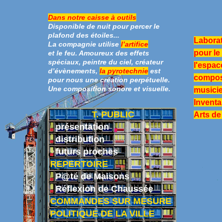
Dans notre caisse à outils
Disponible de nuit pour percer le
plafond des étoiles...
Laborat
La compagnie utilise
l’artifice
pour le
et le feu. Amoureux des effets
spéciaux, peintre du ciel, créateur
l'espac
d’évènements,
la pyrotechnie
est
compos
pour nous une création perpétuelle.
Une composition sonore et visuelle.
musicien
Inventa
T. PUBLIC
Arts de 
présentation
distribution
futurs proches
REPERTOIRE
P@té de Maisons
Réflexion de Chaussée
COMMANDES SUR MESURE
POLITIQUE DE LA VILLE